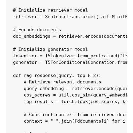
# Initialize retriever model

retriever = SentenceTransformer('all-MiniLM-L
# Encode documents

doc_embeddings = retriever.encode(documents, 
# Initialize generator model

tokenizer = T5Tokenizer.from_pretrained("t5-s
generator = T5ForConditionalGeneration.from_p
def rag_response(query, top_k=2):

    # Retrieve relevant documents

    query_embedding = retriever.encode(query,
    cos_scores = util.cos_sim(query_embedding
    top_results = torch.topk(cos_scores, k=to
    # Construct context from retrieved docume
    context = " ".join([documents[i] for i in