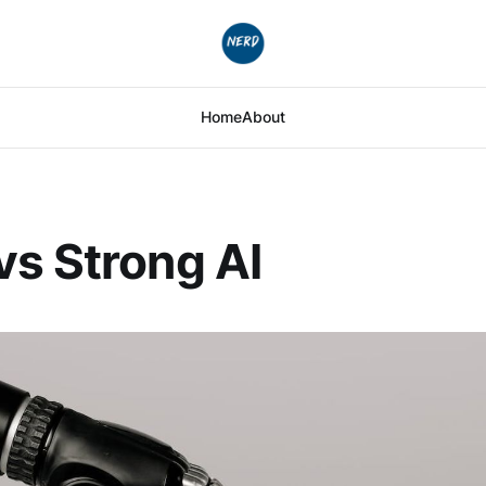
Home
About
s Strong AI