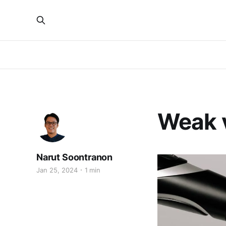
Weak v
Narut Soontranon
Jan 25, 2024
1 min