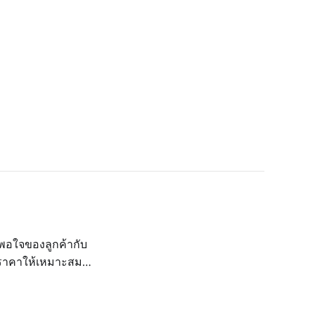
พอใจของลูกค้ากับ
ับราคาให้เหมาะสม
ลีกให้เหมาะสม