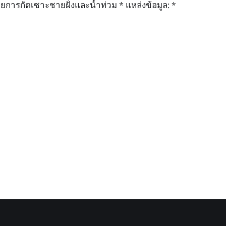
ายการกัดเซาะชายฝั่งและน้ำท่วม * แหล่งข้อมูล: *