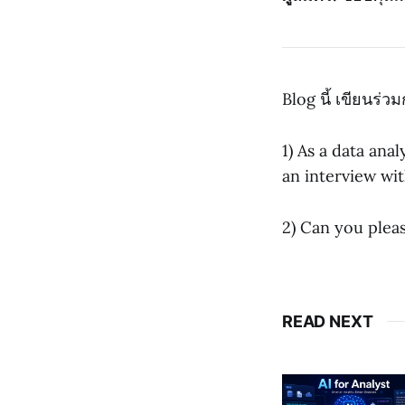
Blog นี้ เขียนร่
1) As a data anal
an interview wit
2) Can you pleas
READ NEXT