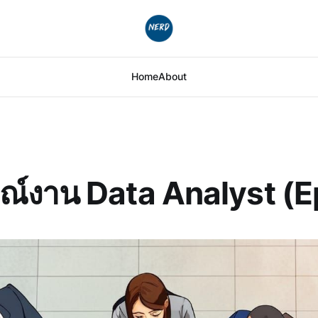
Home
About
ณ์งาน Data Analyst (E