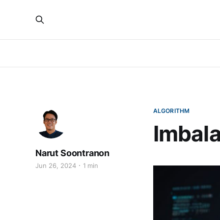
ALGORITHM
Imbal
Narut Soontranon
Jun 26, 2024
1 min