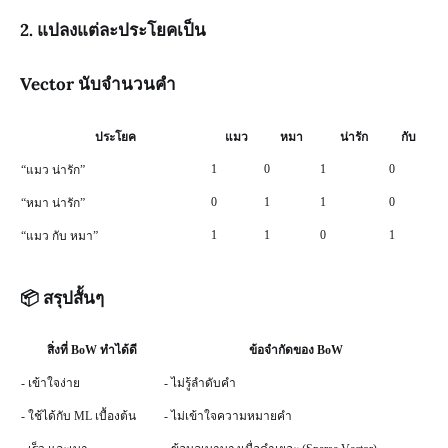
2. แปลงแต่ละประโยคเป็น
Vector นับจำนวนคำ
ประโยค
แมว
หมา
น่ารัก
กับ
1
0
1
0
“แมว น่ารัก”
0
1
1
0
“หมา น่ารัก”
1
1
0
1
“แมว กับ หมา”
📦 สรุปสั้นๆ
สิ่งที่ BoW ทำได้ดี
ข้อจำกัดของ BoW
- เข้าใจง่าย
- ไม่รู้ลำดับคำ
- ใช้ได้กับ ML เบื้องต้น
- ไม่เข้าใจความหมายคำ