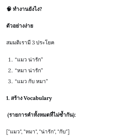
🧠 ทำงานยังไง?
ตัวอย่างง่าย
สมมติเรามี 3 ประโยค
“แมว น่ารัก”
“หมา น่ารัก”
“แมว กับ หมา”
1. สร้าง Vocabulary
(รายการคำทั้งหมดที่ไม่ซ้ำกัน):
["แมว", "หมา", "น่ารัก", "กับ"]